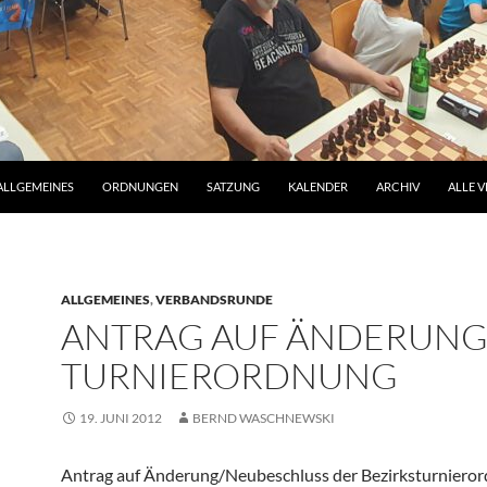
ALLGEMEINES
ORDNUNGEN
SATZUNG
KALENDER
ARCHIV
ALLE V
ALLGEMEINES
,
VERBANDSRUNDE
ANTRAG AUF ÄNDERUNG
TURNIERORDNUNG
19. JUNI 2012
BERND WASCHNEWSKI
Antrag auf Änderung/Neubeschluss der Bezirksturniero