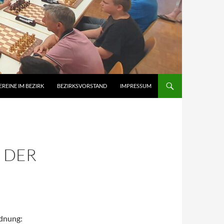
EREINE IM BEZIRK
BEZIRKSVORSTAND
IMPRESSUM
 DER
rdnung: