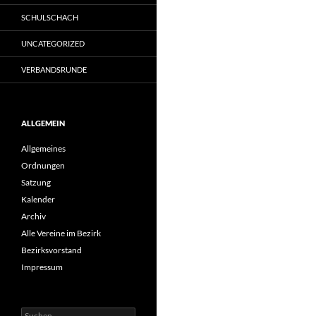
SCHULSCHACH
UNCATEGORIZED
VERBANDSRUNDE
ALLGEMEIN
Allgemeines
Ordnungen
Satzung
Kalender
Archiv
Alle Vereine im Bezirk
Bezirksvorstand
Impressum
Suche