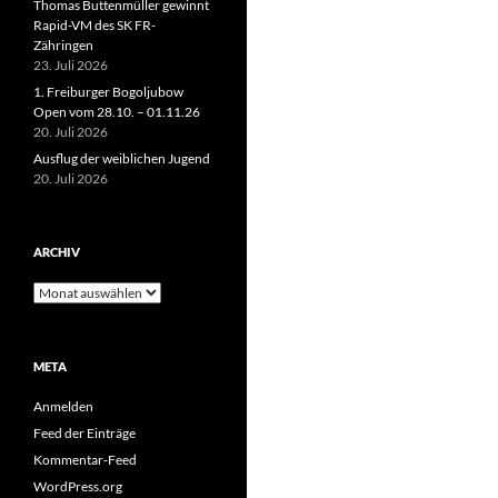
Thomas Buttenmüller gewinnt
Rapid-VM des SK FR-
Zähringen
23. Juli 2026
1. Freiburger Bogoljubow
Open vom 28.10. – 01.11.26
20. Juli 2026
Ausflug der weiblichen Jugend
20. Juli 2026
ARCHIV
Archiv
META
Anmelden
Feed der Einträge
Kommentar-Feed
WordPress.org