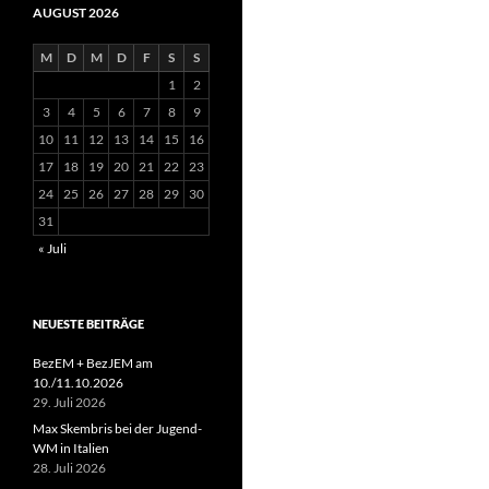
AUGUST 2026
M
D
M
D
F
S
S
1
2
3
4
5
6
7
8
9
10
11
12
13
14
15
16
17
18
19
20
21
22
23
24
25
26
27
28
29
30
31
« Juli
NEUESTE BEITRÄGE
BezEM + BezJEM am
10./11.10.2026
29. Juli 2026
Max Skembris bei der Jugend-
WM in Italien
28. Juli 2026