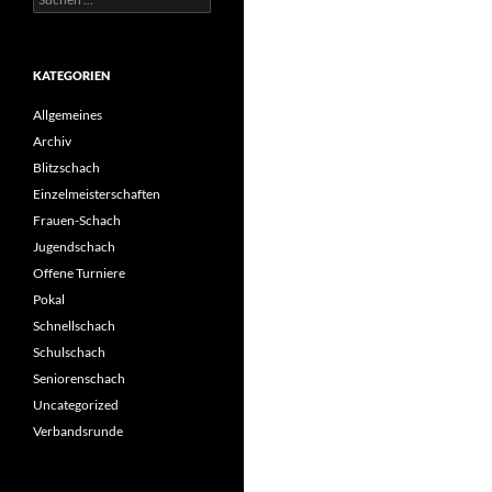
nach:
KATEGORIEN
Allgemeines
Archiv
Blitzschach
Einzelmeisterschaften
Frauen-Schach
Jugendschach
Offene Turniere
Pokal
Schnellschach
Schulschach
Seniorenschach
Uncategorized
Verbandsrunde