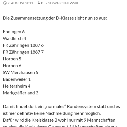
2. AUGUST 2011
BERND WASCHNEWSKI
Die Zusammensetzung der D-Klasse sieht nun so aus:
Endingen 6
Waldkirch 4
FR Zähringen 1887 6
FR Zähringen 1887 7
Horben 5
Horben 6
SW Merzhausen 5
Badenweiler 1
Heitersheim 4
Markgräflerland 3
Damit findet dort ein „normales“ Rundensystem statt und es
ist hier definitiv keine Nachmeldung mehr möglich.
Dafür wird die Kreisklasse B wohl nur mit 9 Mannschaften
spielen, die Kreisklasse C aber mit 11 Mannschaften, da aus