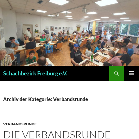
Zum
Inhalt
springen
Suchen
Schachbezirk Freiburg e.V.
PRIMÄR
MENÜ
Archiv der Kategorie: Verbandsrunde
VERBANDSRUNDE
DIE VERBANDSRUNDE