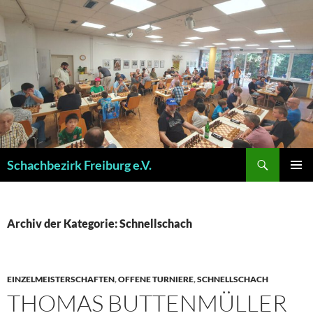
Zum
Inhalt
springen
Suchen
Schachbezirk Freiburg e.V.
PRIMÄR
MENÜ
Archiv der Kategorie: Schnellschach
EINZELMEISTERSCHAFTEN
,
OFFENE TURNIERE
,
SCHNELLSCHACH
THOMAS BUTTENMÜLLER