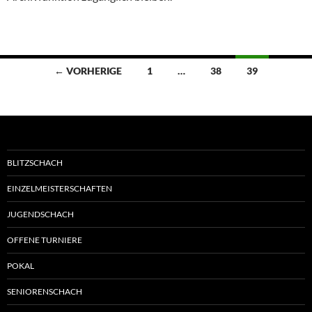
Beitragsnavigation
← VORHERIGE
1
…
38
39
BLITZSCHACH
EINZELMEISTERSCHAFTEN
JUGENDSCHACH
OFFENE TURNIERE
POKAL
SENIORENSCHACH