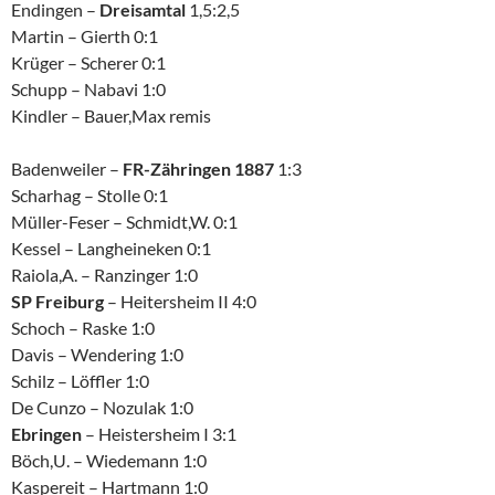
Endingen –
Dreisamtal
1,5:2,5
Martin – Gierth 0:1
Krüger – Scherer 0:1
Schupp – Nabavi 1:0
Kindler – Bauer,Max remis
Badenweiler –
FR-Zähringen 1887
1:3
Scharhag – Stolle 0:1
Müller-Feser – Schmidt,W. 0:1
Kessel – Langheineken 0:1
Raiola,A. – Ranzinger 1:0
SP Freiburg
– Heitersheim II 4:0
Schoch – Raske 1:0
Davis – Wendering 1:0
Schilz – Löffler 1:0
De Cunzo – Nozulak 1:0
Ebringen
– Heistersheim I 3:1
Böch,U. – Wiedemann 1:0
Kaspereit – Hartmann 1:0