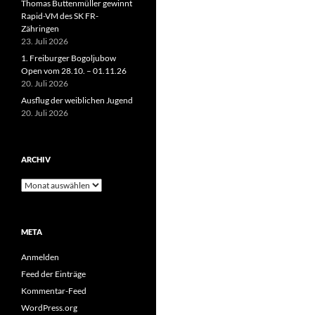
Thomas Buttenmüller gewinnt
Rapid-VM des SK FR-
Zähringen
23. Juli 2026
1. Freiburger Bogoljubow
Open vom 28.10. – 01.11.26
20. Juli 2026
Ausflug der weiblichen Jugend
20. Juli 2026
ARCHIV
Archiv
META
Anmelden
Feed der Einträge
Kommentar-Feed
WordPress.org