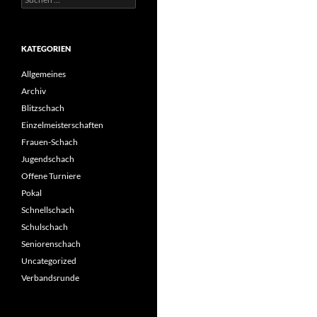
nach:
KATEGORIEN
Allgemeines
Archiv
Blitzschach
Einzelmeisterschaften
Frauen-Schach
Jugendschach
Offene Turniere
Pokal
Schnellschach
Schulschach
Seniorenschach
Uncategorized
Verbandsrunde