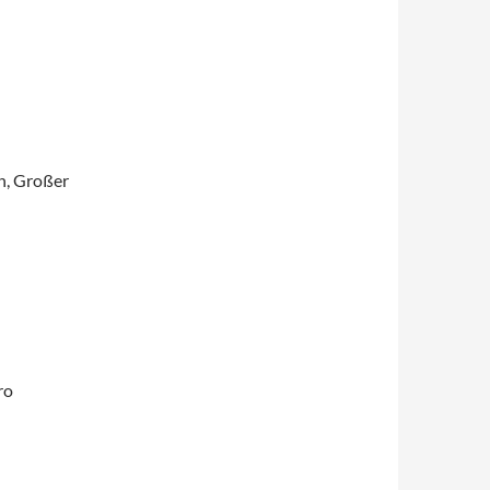
n, Großer
ro