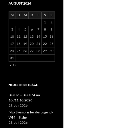
AUGUST 2026
M
D
M
D
F
S
S
1
2
3
4
5
6
7
8
9
10
11
12
13
14
15
16
17
18
19
20
21
22
23
24
25
26
27
28
29
30
31
« Juli
NEUESTE BEITRÄGE
BezEM + BezJEM am
10./11.10.2026
29. Juli 2026
Max Skembris bei der Jugend-
WM in Italien
28. Juli 2026