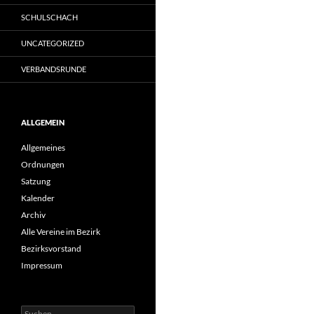
SCHULSCHACH
UNCATEGORIZED
VERBANDSRUNDE
ALLGEMEIN
Allgemeines
Ordnungen
Satzung
Kalender
Archiv
Alle Vereine im Bezirk
Bezirksvorstand
Impressum
Suche