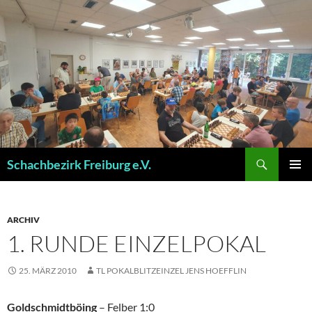
Zum
Inhalt
springen
Suchen
Schachbezirk Freiburg e.V.
PRIMÄR
MENÜ
ARCHIV
1. RUNDE EINZELPOKAL
25. MÄRZ 2010
TL POKALBLITZEINZEL JENS HOEFFLIN
Goldschmidtböing
– Felber 1:0