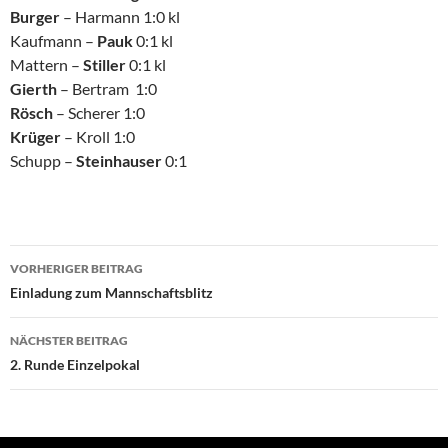
Burger
– Harmann 1:0 kl
Kaufmann –
Pauk
0:1 kl
Mattern –
Stiller
0:1 kl
Gierth
– Bertram 1:0
Rösch
– Scherer 1:0
Krüger
– Kroll 1:0
Schupp –
Steinhauser
0:1
Beitragsnavigation
VORHERIGER BEITRAG
Einladung zum Mannschaftsblitz
NÄCHSTER BEITRAG
2. Runde Einzelpokal