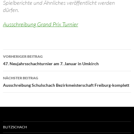
Spielberichte und Ähnliches veröffentlicht werden
dürfen.
Ausschreibung Grand Prix Turnier
Beitragsnavigation
VORHERIGER BEITRAG
47. Neujahrsschachturnier am 7. Januar in Umkirch
NÄCHSTER BEITRAG
Ausschreibung Schulschach Bezirkmeisterschaft Freiburg-komplett
BLITZSCHACH