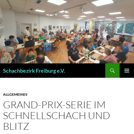
Zum
Inhalt
springen
Suchen
Schachbezirk Freiburg e.V.
PRIMÄR
MENÜ
ALLGEMEINES
GRAND-PRIX-SERIE IM
SCHNELLSCHACH UND
BLITZ