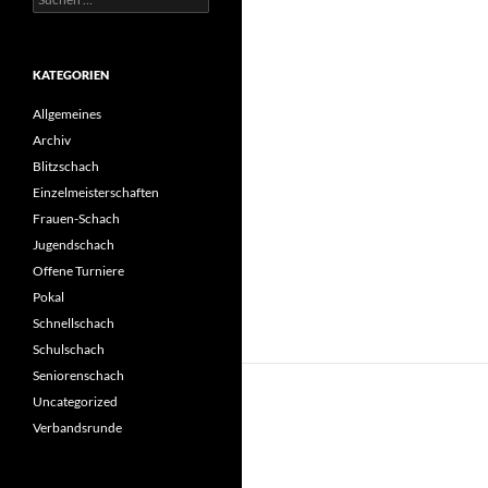
nach:
KATEGORIEN
Allgemeines
Archiv
Blitzschach
Einzelmeisterschaften
Frauen-Schach
Jugendschach
Offene Turniere
Pokal
Schnellschach
Schulschach
Seniorenschach
Uncategorized
Verbandsrunde