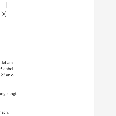
FT
IX
ndet am
5 anbei.
23 an c-
 angelangt.
hach.