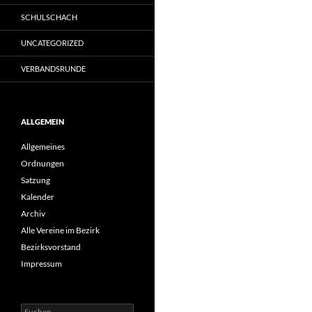
SCHULSCHACH
UNCATEGORIZED
VERBANDSRUNDE
ALLGEMEIN
Allgemeines
Ordnungen
Satzung
Kalender
Archiv
Alle Vereine im Bezirk
Bezirksvorstand
Impressum
Suche