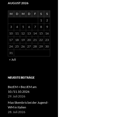
AUGUST 2026
M
D
M
D
F
S
S
1
2
3
4
5
6
7
8
9
10
11
12
13
14
15
16
17
18
19
20
21
22
23
24
25
26
27
28
29
30
31
« Juli
NEUESTE BEITRÄGE
BezEM + BezJEM am
10./11.10.2026
29. Juli 2026
Max Skembris bei der Jugend-
WM in Italien
28. Juli 2026