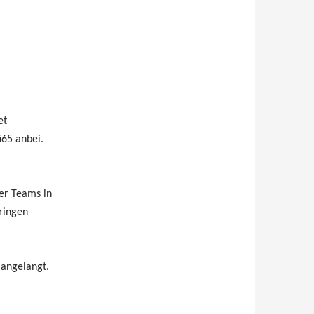
et
ü65 anbei.
er Teams in
ringen
 angelangt.