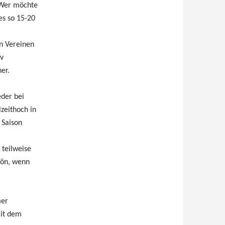
. Wer möchte
es so 15-20
n Vereinen
iv
er.
eder bei
zeithoch in
 Saison
teilweise
hön, wenn
mer
mit dem