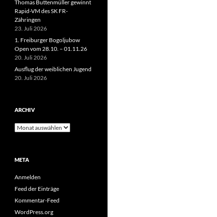
Thomas Buttenmüller gewinnt
Rapid-VM des SK FR-
Zähringen
23. Juli 2026
1. Freiburger Bogoljubow
Open vom 28.10. – 01.11.26
20. Juli 2026
Ausflug der weiblichen Jugend
20. Juli 2026
ARCHIV
Archiv
META
Anmelden
Feed der Einträge
Kommentar-Feed
WordPress.org