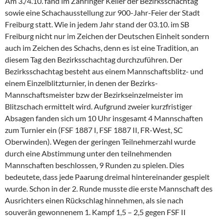
Am 3./4.10. fand im Zähringer Keller der Bezirksschachtag
sowie eine Schachausstellung zur 900-Jahr-Feier der Stadt
Freiburg statt. Wie in jedem Jahr stand der 03.10. im SB
Freiburg nicht nur im Zeichen der Deutschen Einheit sondern
auch im Zeichen des Schachs, denn es ist eine Tradition, an
diesem Tag den Bezirksschachtag durchzuführen. Der
Bezirksschachtag besteht aus einem Mannschaftsblitz- und
einem Einzelblitzturnier, in denen der Bezirks-
Mannschaftsmeister bzw der Bezirkseinzelmeister im
Blitzschach ermittelt wird. Aufgrund zweier kurzfristiger
Absagen fanden sich um 10 Uhr insgesamt 4 Mannschaften
zum Turnier ein (FSF 1887 I, FSF 1887 II, FR-West, SC
Oberwinden). Wegen der geringen Teilnehmerzahl wurde
durch eine Abstimmung unter den teilnehmenden
Mannschaften beschlossen, 9 Runden zu spielen. Dies
bedeutete, dass jede Paarung dreimal hintereinander gespielt
wurde. Schon in der 2. Runde musste die erste Mannschaft des
Ausrichters einen Rückschlag hinnehmen, als sie nach
souverän gewonnenem 1. Kampf 1,5 – 2,5 gegen FSF II