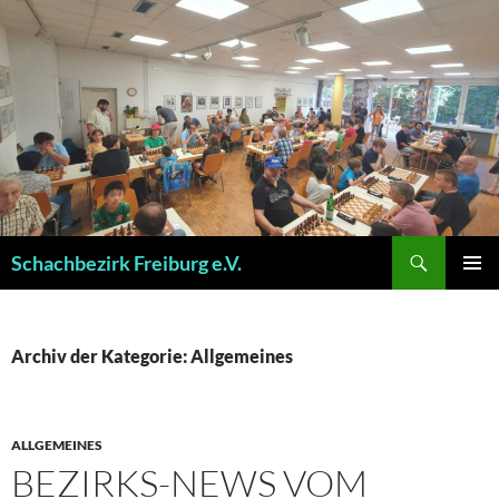
Zum
Inhalt
springen
Suchen
Schachbezirk Freiburg e.V.
PRIMÄR
MENÜ
Archiv der Kategorie: Allgemeines
ALLGEMEINES
BEZIRKS-NEWS VOM