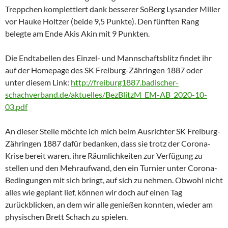
Treppchen komplettiert dank besserer SoBerg Lysander Miller
vor Hauke Holtzer (beide 9,5 Punkte). Den fünften Rang
belegte am Ende Akis Akin mit 9 Punkten.
Die Endtabellen des Einzel- und Mannschaftsblitz findet ihr
auf der Homepage des SK Freiburg-Zähringen 1887 oder
unter diesem Link:
http://freiburg1887.badischer-
schachverband.de/aktuelles/BezBlitzM_EM-AB_2020-10-
03.pdf
An dieser Stelle möchte ich mich beim Ausrichter SK Freiburg-
Zähringen 1887 dafür bedanken, dass sie trotz der Corona-
Krise bereit waren, ihre Räumlichkeiten zur Verfügung zu
stellen und den Mehraufwand, den ein Turnier unter Corona-
Bedingungen mit sich bringt, auf sich zu nehmen. Obwohl nicht
alles wie geplant lief, können wir doch auf einen Tag
zurückblicken, an dem wir alle genießen konnten, wieder am
physischen Brett Schach zu spielen.